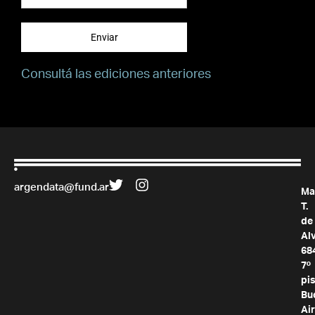
Enviar
Consultá las ediciones anteriores
argendata@fund.ar
Ma
T.
de
Al
68
7º
pis
Bu
Air