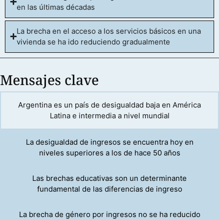
Asia, en donde hay una
en las últimas décadas
parte importante de la
población rural que
La brecha en el acceso a los servicios básicos en una
produce para
vivienda se ha ido reduciendo gradualmente
autoconsumo, las
encuestas relevan
consumo más que
Mensajes clave
ingresos.
Argentina es un país de desigualdad baja en América
Latina e intermedia a nivel mundial
La desigualdad de ingresos se encuentra hoy en
niveles superiores a los de hace 50 años
Las brechas educativas son un determinante
fundamental de las diferencias de ingreso
La brecha de género por ingresos no se ha reducido