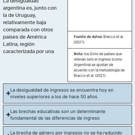
La desigualdad
argentina es, junto con
la de Uruguay,
relativamente baja
comparada con otros
países de América
Fuente de datos:
Bracco et al.
(2021).
Latina, región
caracterizada por una
Nota:
los Ginis de países que
alta desigualdad.
relevan solo el ingreso (como
Argentina) se ajustan de
Debe tenerse en cuenta
acuerdo con la metodología de
Bracco et al. (2021).
que el gráfico anterior
muestra la desigualdad
La desigualdad de ingresos se encuentra hoy en
del consumo per cápita
niveles superiores a los de hace 50 años
y no la del ingreso per
cápita, como se hizo
Las brechas educativas son un determinante
anteriormente. Esto se
fundamental de las diferencias de ingreso
debe a que en la mayoría
de los países de África y
La brecha de género por ingresos no se ha reducido