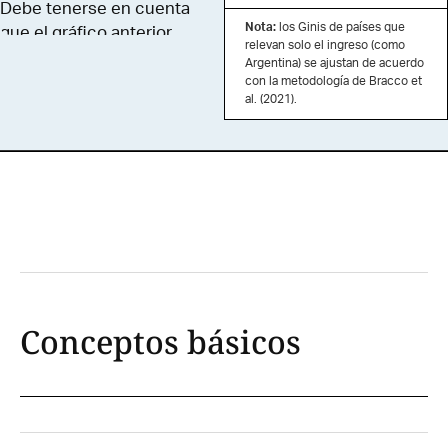
Debe tenerse en cuenta
Nota:
los Ginis de países que
que el gráfico anterior
relevan solo el ingreso (como
muestra la desigualdad
Argentina) se ajustan de acuerdo
del consumo per cápita y
con la metodología de Bracco et
al. (2021).
no la del ingreso per
cápita, como se hizo
anteriormente. Esto se
debe a que en la mayoría
de los países de África y
Asia, en donde hay una
parte importante de la
población rural que
produce para
autoconsumo, las
Conceptos básicos
encuestas relevan
consumo más que
ingresos.