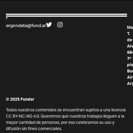
argendata@fund.ar
Ma
T.
de
Al
68
7º
pis
Bu
Air
Ar
© 2025 Fundar
Todos nuestros contenidos se encuentran sujetos a una licencia
CC BY-NC-ND 4.0. Queremos que nuestros trabajos lleguen a la
mayor cantidad de personas, por eso celebramos su uso y
difusión sin fines comerciales.