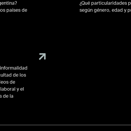
gentina?
¿Qué particularidades p
os países de
según género, edad y p
 informalidad
cultad de los
leos de
aboral y el
 de la