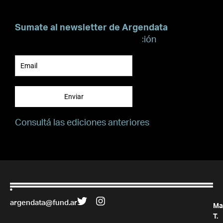
Sumate al newsletter de Argendata
Suscribite para recibir información
Enviar
Consultá las ediciones anteriores
argendata@fund.ar
Ma
T.