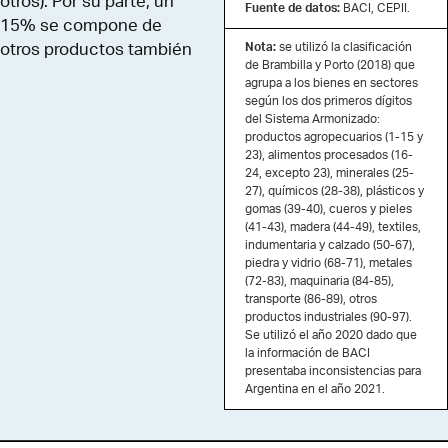
otros). Por su parte, un
Fuente de datos:
BACI, CEPII.
15% se compone de
Nota:
se utilizó la clasificación
otros productos también
de Brambilla y Porto (2018) que
basados en recursos
agrupa a los bienes en sectores
naturales. Por último, un
según los dos primeros dígitos
del Sistema Armonizado:
21% está integrado por
productos agropecuarios (1-15 y
productos industriales no
23), alimentos procesados (16-
alimentarios.
24, excepto 23), minerales (25-
27), químicos (28-38), plásticos y
gomas (39-40), cueros y pieles
(41-43), madera (44-49), textiles,
indumentaria y calzado (50-67),
piedra y vidrio (68-71), metales
(72-83), maquinaria (84-85),
transporte (86-89), otros
productos industriales (90-97).
Se utilizó el año 2020 dado que
la información de BACI
presentaba inconsistencias para
Argentina en el año 2021.