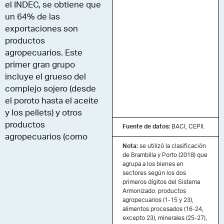
el INDEC, se obtiene que
un 64% de las
exportaciones son
productos
agropecuarios. Este
primer gran grupo
incluye el grueso del
complejo sojero (desde
el poroto hasta el aceite
y los pellets) y otros
productos
Fuente de datos:
BACI, CEPII.
agropecuarios (como
Nota:
se utilizó la clasificación
carnes, maíz y trigo,
de Brambilla y Porto (2018) que
entre otros). Por su
agrupa a los bienes en
parte, un 15% se
sectores según los dos
primeros dígitos del Sistema
compone de otros
Armonizado: productos
productos también
agropecuarios (1-15 y 23),
basados en recursos
alimentos procesados (16-24,
excepto 23), minerales (25-27),
naturales. Por último, un