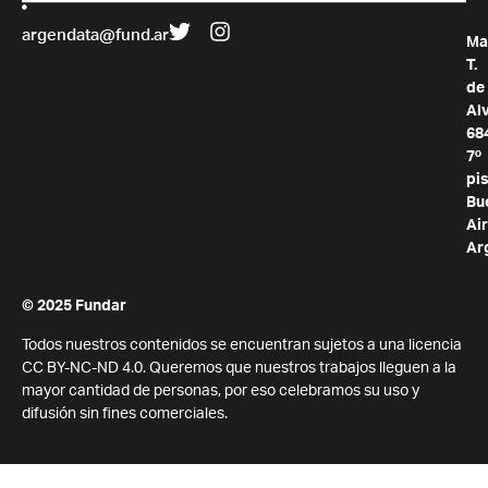
argendata@fund.ar
Ma
T.
de
Al
68
7º
pis
Bu
Air
Ar
© 2025 Fundar
Todos nuestros contenidos se encuentran sujetos a una licencia
CC BY-NC-ND 4.0. Queremos que nuestros trabajos lleguen a la
mayor cantidad de personas, por eso celebramos su uso y
difusión sin fines comerciales.