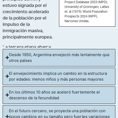
Project Database 2023 (MPD),
estuvo signada por el
University of Groningen; Lattes
crecimiento acelerado
et. al (1975); World Population
Prospects 2024 (WPP),
de la población por el
Naciones Unidas.
impulso de la
inmigración masiva,
principalmente europea.
La tercera etapa abarca
desde 1950 a 2015 y se
Desde 1950, Argentina envejeció más lentamente que
otros países
caracteriza por un
crecimiento más lento y
gradual. La duplicación
El envejecimiento implica un cambio en la estructura
por edades: menos niños y más personas mayores
de la población se volvió
más lenta: el
En los últimos 10 años se aceleró fuertemente el
crecimiento de 16
descenso de la fecundidad
millones de habitantes
en 1950 a 32 millones a
En el futuro cercano, se proyecta una población con
finales de los ´80 tomó
pocos cambios en su tamaño pero fuertes variaciones
35 años. La última etapa,