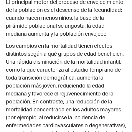
consecuencia de la caída
El principal motor del proceso de envejecimiento
abrupta de la fecundidad.
de la población es el descenso de la fecundidad:
cuando nacen menos niños, la base de la
A pesar de esta
pirámide poblacional se angosta, la edad
evolución, las
proyecciones estiman
mediana aumenta y la población envejece.
que la población
Los cambios en la mortalidad tienen efectos
argentina continuará
distintos según a qué grupos de edad beneficien.
creciendo
Una rápida disminución de la mortalidad infantil,
moderadamente en el
futuro cercano con una
como la que caracteriza al estadio temprano de
clara tendencia a la
toda transición demográfica, aumenta la
estabilización. Ante este
población más joven, reduciendo la edad
escenario, es probable
mediana y favorece el rejuvenecimiento de la
que la población de
población. En contraste, una reducción de la
Argentina nunca llegue a
mortalidad concentrada en los adultos mayores
superar los 50 millones
(por ejemplo, al reducirse la incidencia de
de habitantes.
enfermedades cardiovasculares o degenerativas),