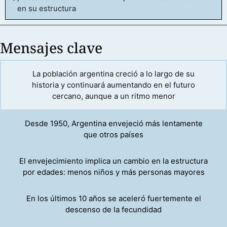
en su estructura
que inició en 2015 y
continua en el presente,
está signada por un
Mensajes clave
declive todavía más
rápido en el ritmo de
crecimiento, como
La población argentina creció a lo largo de su
consecuencia de la
historia y continuará aumentando en el futuro
cercano, aunque a un ritmo menor
caída abrupta de la
fecundidad.
Desde 1950, Argentina envejeció más lentamente
A pesar de esta
que otros países
evolución, las
proyecciones estiman
El envejecimiento implica un cambio en la estructura
que la población
por edades: menos niños y más personas mayores
argentina continuará
creciendo
En los últimos 10 años se aceleró fuertemente el
moderadamente en el
descenso de la fecundidad
futuro cercano con una
clara tendencia a la