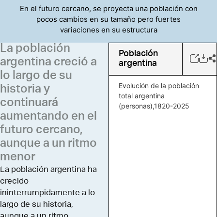
En el futuro cercano, se proyecta una población con
estabilización. Ante este
pocos cambios en su tamaño pero fuertes
escenario, es probable
variaciones en su estructura
que la población de
Argentina nunca llegue a
La población
Población
superar los 50 millones
argentina creció a
argentina
de habitantes.
lo largo de su
Evolución de la población
historia y
total argentina
continuará
(personas),1820-2025
aumentando en el
futuro cercano,
aunque a un ritmo
menor
La población argentina ha
crecido
ininterrumpidamente a lo
largo de su historia,
aunque a un ritmo