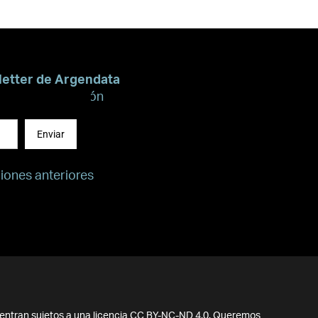
letter de Argendata
recibir información
Enviar
ciones anteriores
entran sujetos a una licencia CC BY-NC-ND 4.0. Queremos