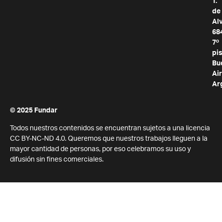
T.
de
Al
68
7º
pis
Bu
Air
Ar
© 2025 Fundar
Todos nuestros contenidos se encuentran sujetos a una licencia
CC BY-NC-ND 4.0. Queremos que nuestros trabajos lleguen a la
mayor cantidad de personas, por eso celebramos su uso y
difusión sin fines comerciales.