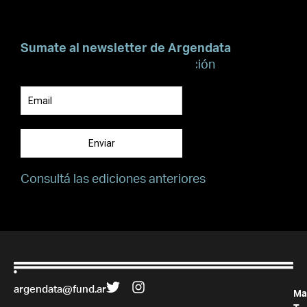
Sumate al newsletter de Argendata
Suscribite para recibir información
Enviar
Consultá las ediciones anteriores
argendata@fund.ar
Ma