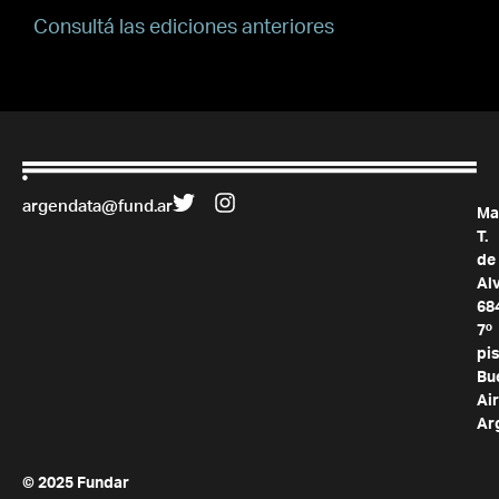
Consultá las ediciones anteriores
argendata@fund.ar
Ma
T.
de
Al
68
7º
pis
Bu
Air
Ar
© 2025 Fundar