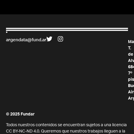
argendata@fund.ar
Ma
T.
de
Al
68
7º
pis
Bu
Air
Ar
© 2025 Fundar
Todos nuestros contenidos se encuentran sujetos a una licencia
CC BY-NC-ND 4.0. Queremos que nuestros trabajos lleguen a la