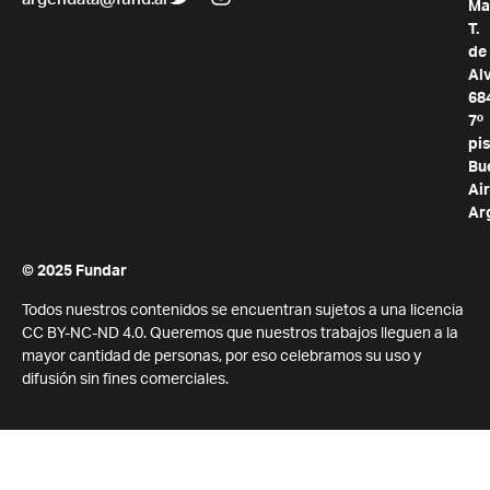
argendata@fund.ar
Ma
T.
de
Al
68
7º
pis
Bu
Air
Ar
© 2025 Fundar
Todos nuestros contenidos se encuentran sujetos a una licencia
CC BY-NC-ND 4.0. Queremos que nuestros trabajos lleguen a la
mayor cantidad de personas, por eso celebramos su uso y
difusión sin fines comerciales.