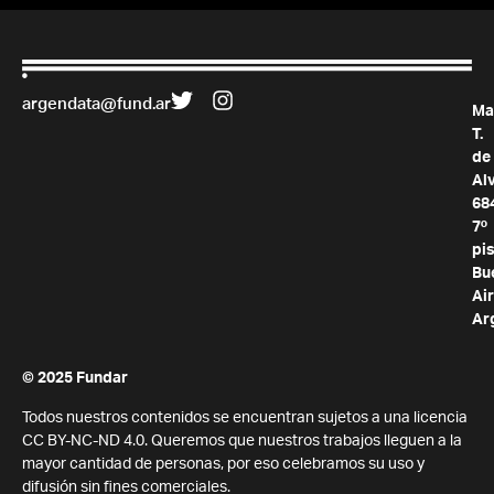
argendata@fund.ar
Ma
T.
de
Al
68
7º
pis
Bu
Air
Ar
© 2025 Fundar
Todos nuestros contenidos se encuentran sujetos a una licencia
CC BY-NC-ND 4.0. Queremos que nuestros trabajos lleguen a la
mayor cantidad de personas, por eso celebramos su uso y
difusión sin fines comerciales.