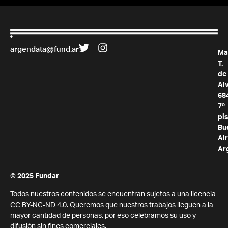
argendata@fund.ar
Ma
T.
de
Al
68
7º
pis
Bu
Air
Ar
© 2025 Fundar
Todos nuestros contenidos se encuentran sujetos a una licencia
CC BY-NC-ND 4.0. Queremos que nuestros trabajos lleguen a la
mayor cantidad de personas, por eso celebramos su uso y
difusión sin fines comerciales.