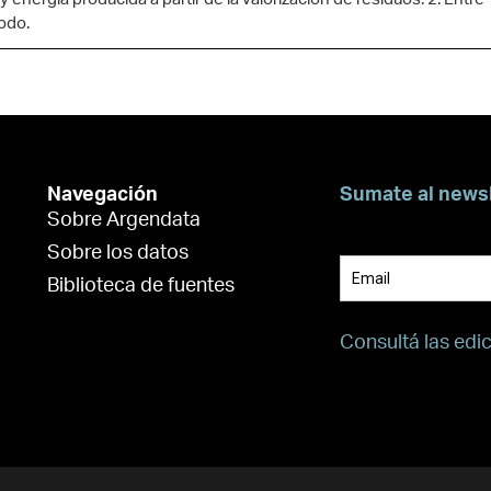
 energía producida a partir de la valorización de residuos. 2. Ent
odo.
Navegación
Sumate al news
Sobre Argendata
Suscribite para 
Sobre los datos
Biblioteca de fuentes
Consultá las edi