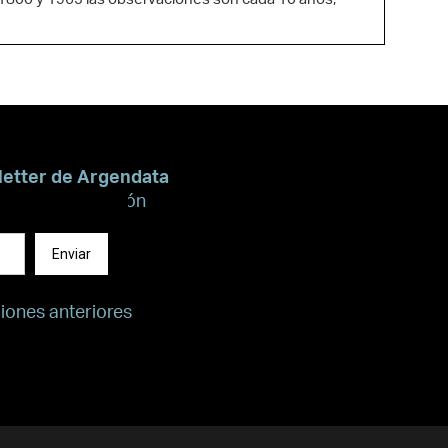
re 1800 y 1965 las observaciones son cada 10 años,
letter de Argendata
recibir información
Enviar
ciones anteriores