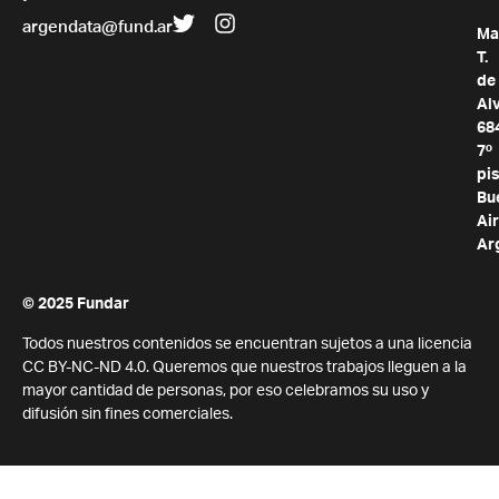
argendata@fund.ar
Ma
T.
de
Al
68
7º
pis
Bu
Air
Ar
© 2025 Fundar
Todos nuestros contenidos se encuentran sujetos a una licencia
CC BY-NC-ND 4.0. Queremos que nuestros trabajos lleguen a la
mayor cantidad de personas, por eso celebramos su uso y
difusión sin fines comerciales.