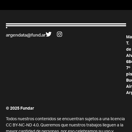
argendata@fund.ar
Ma
T.
de
Al
68
7º
pis
Bu
Air
Ar
© 2025 Fundar
Todos nuestros contenidos se encuentran sujetos a una licencia
CC BY-NC-ND 4.0. Queremos que nuestros trabajos lleguen a la
mayor cantidad de personas, por eso celebramos su uso y