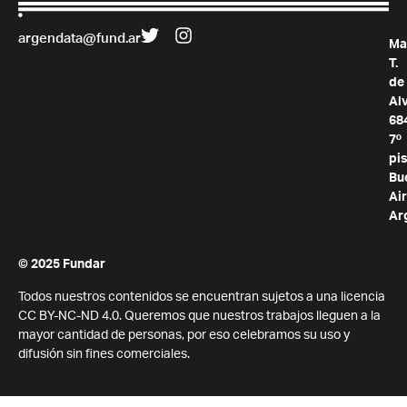
argendata@fund.ar
Ma
T.
de
Al
68
7º
pis
Bu
Air
Ar
© 2025 Fundar
Todos nuestros contenidos se encuentran sujetos a una licencia
CC BY-NC-ND 4.0. Queremos que nuestros trabajos lleguen a la
mayor cantidad de personas, por eso celebramos su uso y
difusión sin fines comerciales.