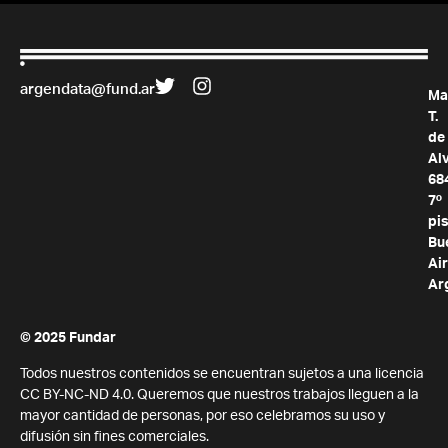
argendata@fund.ar
Ma
T.
de
Al
68
7º
pis
Bu
Air
Ar
© 2025 Fundar
Todos nuestros contenidos se encuentran sujetos a una licencia
CC BY-NC-ND 4.0. Queremos que nuestros trabajos lleguen a la
mayor cantidad de personas, por eso celebramos su uso y
difusión sin fines comerciales.