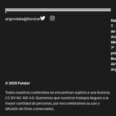
argendata@fund.ar
Ma
T.
de
Al
68
7º
pis
Bu
Air
Ar
© 2025 Fundar
Todos nuestros contenidos se encuentran sujetos a una licencia
CC BY-NC-ND 4.0. Queremos que nuestros trabajos lleguen a la
mayor cantidad de personas, por eso celebramos su uso y
difusión sin fines comerciales.