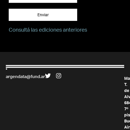
Enviar
Consultá las ediciones anteriores
argendata@fund.ar
Ma
T.
de
Al
68
7º
pis
Bu
Air