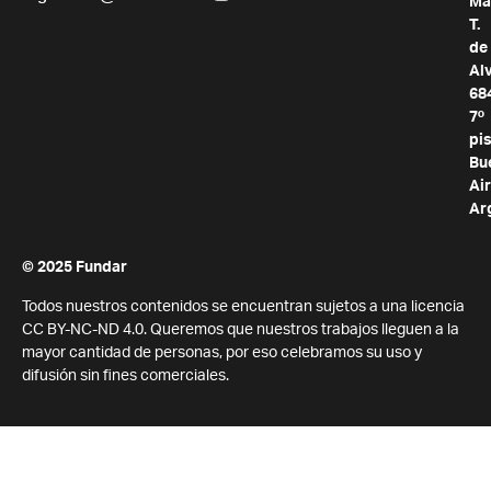
Ma
T.
de
Al
68
7º
pis
Bu
Air
Ar
© 2025 Fundar
Todos nuestros contenidos se encuentran sujetos a una licencia
CC BY-NC-ND 4.0. Queremos que nuestros trabajos lleguen a la
mayor cantidad de personas, por eso celebramos su uso y
difusión sin fines comerciales.