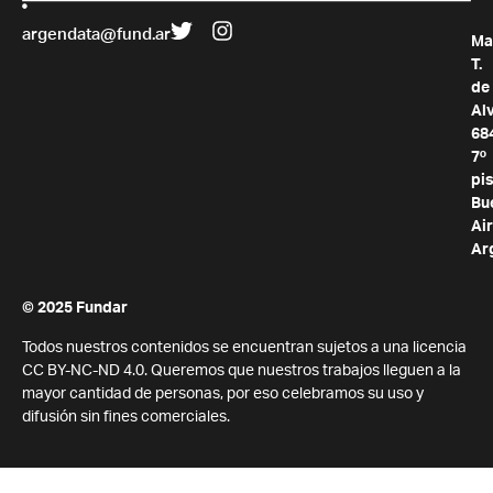
argendata@fund.ar
Ma
T.
de
Al
68
7º
pis
Bu
Air
Ar
© 2025 Fundar
Todos nuestros contenidos se encuentran sujetos a una licencia
CC BY-NC-ND 4.0. Queremos que nuestros trabajos lleguen a la
mayor cantidad de personas, por eso celebramos su uso y
difusión sin fines comerciales.