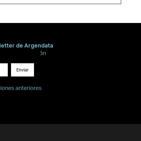
letter de Argendata
recibir información
Enviar
ciones anteriores