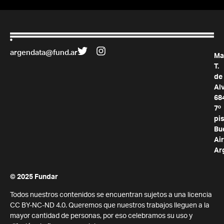
argendata@fund.ar
Ma
T.
de
Al
68
7º
pis
Bu
Air
Ar
© 2025 Fundar
Todos nuestros contenidos se encuentran sujetos a una licencia
CC BY-NC-ND 4.0. Queremos que nuestros trabajos lleguen a la
mayor cantidad de personas, por eso celebramos su uso y