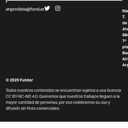
argendata@fund.ar
Ma
T.
de
Al
68
7º
pis
Bu
Air
Ar
© 2025 Fundar
Todos nuestros contenidos se encuentran sujetos a una licencia
CC BY-NC-ND 4.0. Queremos que nuestros trabajos lleguen a la
mayor cantidad de personas, por eso celebramos su uso y
difusión sin fines comerciales.