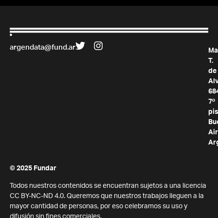
argendata@fund.ar
Ma
T.
de
Al
68
7º
pis
Bu
Air
Ar
© 2025 Fundar
Todos nuestros contenidos se encuentran sujetos a una licencia
CC BY-NC-ND 4.0. Queremos que nuestros trabajos lleguen a la
mayor cantidad de personas, por eso celebramos su uso y
difusión sin fines comerciales.