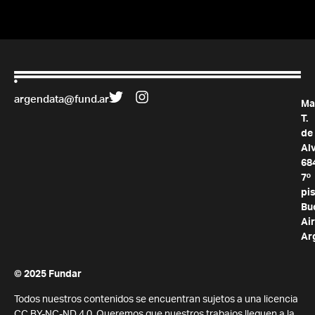
argendata@fund.ar
Ma
T.
de
Al
68
7º
pis
Bu
Air
Ar
© 2025 Fundar
Todos nuestros contenidos se encuentran sujetos a una licencia
CC BY-NC-ND 4.0. Queremos que nuestros trabajos lleguen a la