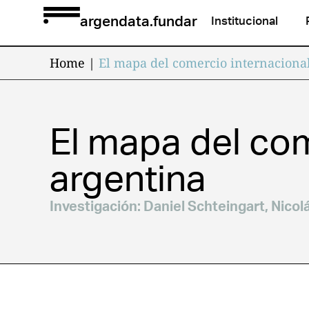
argendata.fundar
Institucional
Home
|
El mapa del comercio internacional
El mapa del com
argentina
Investigación:
Daniel Schteingart
,
Nicol