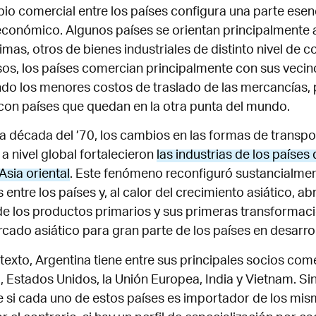
bio comercial entre los países configura una parte esen
económico. Algunos países se orientan principalmente 
imas, otros de bienes industriales de distinto nivel de 
os, los países comercian principalmente con sus veci
o los menores costos de traslado de las mercancías, 
on países que quedan en la otra punta del mundo.
 la década del ’70, los cambios en las formas de transpo
a nivel global fortalecieron
las industrias de los paíse
Asia oriental
. Este fenómeno reconfiguró sustancialmen
entre los países y, al calor del crecimiento asiático, a
e los productos primarios y sus primeras transformaci
rcado asiático para gran parte de los países en desarrol
texto, Argentina tiene entre sus principales socios comer
a, Estados Unidos, la Unión Europea, India y Vietnam. S
 si cada uno de estos países es importador de los mis