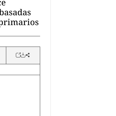
ce
 basadas
 primarios