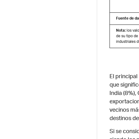
Fuente de da
Nota:
los val
de su tipo de
industriales 
El principa
que signifi
India (8%),
exportacion
vecinos más
destinos de
Si se consid