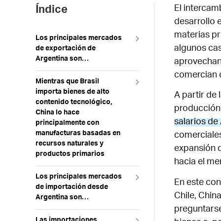
El intercam
Índice
desarrollo 
materias pr
Los principales mercados
algunos cas
de exportación de
Argentina son…
aprovechand
Participación de las
comercian c
exportaciones por destino
Mientras que Brasil
importa bienes de alto
A partir de
contenido tecnológico,
producción 
China lo hace
salarios de 
principalmente con
manufacturas basadas en
comerciales 
recursos naturales y
expansión d
productos primarios
hacia el me
Composición de las
exportaciones industriales
Los principales mercados
En este con
por destino
de importación desde
Chile, Chin
Argentina son…
Peso en las importaciones
preguntarse
argentinas
Las importaciones