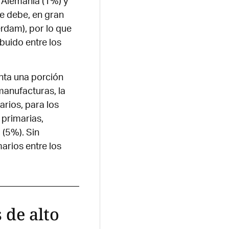
, Alemania (1%) y
se debe, en gran
erdam), por lo que
buido entre los
nta una porción
 manufacturas, la
arios, para los
 primarias,
 (5%). Sin
arios entre los
 de alto