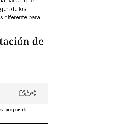
da país al que
igen de los
s diferente para
tación de
na por país de