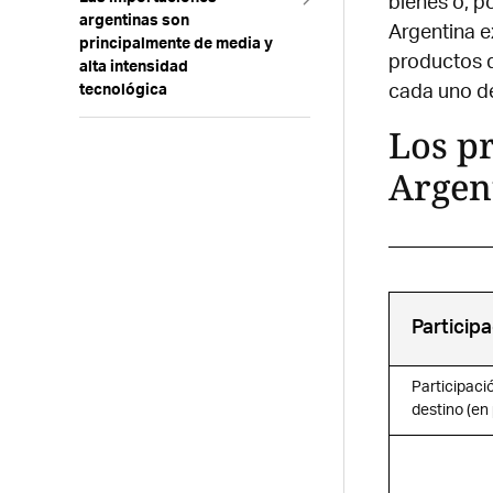
bienes o, po
argentinas son
Argentina e
principalmente de media y
productos q
alta intensidad
cada uno de
tecnológica
Composición de las
Los p
importaciones industriales
por origen
Argen
Particip
Participaci
destino (en