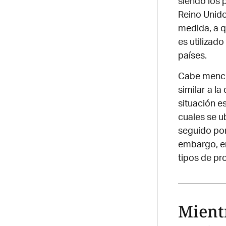
siendo los 
Reino Unido
medida, a q
es utilizad
países.
Cabe mencio
similar a la
situación e
cuales se u
seguido por
embargo, en
tipos de pr
Mientr