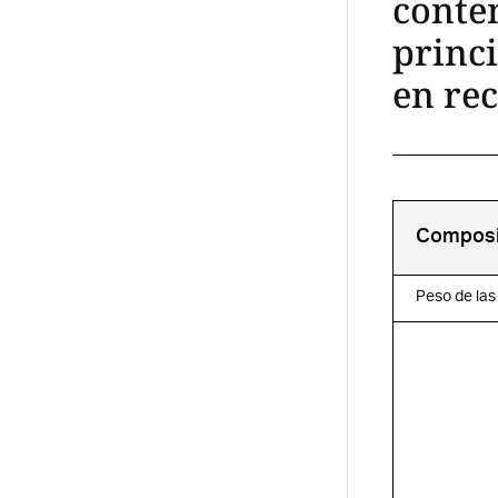
conten
princ
en re
Composic
Peso de las